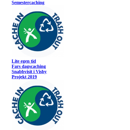
Semestercaching
Lite egen tid
Fars dagscaching
Snabbvisit i Visby
Projekt 2019