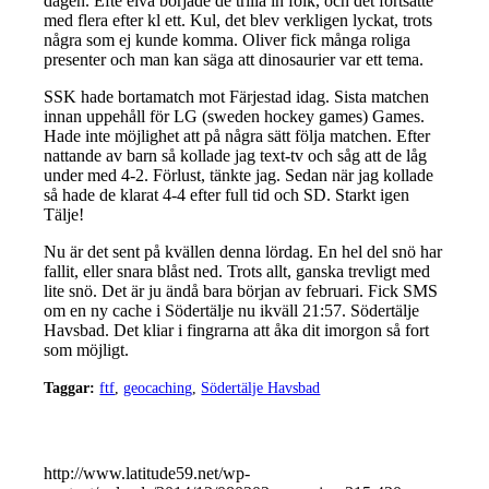
dagen. Efte elva började de trilla in folk, och det fortsatte
med flera efter kl ett. Kul, det blev verkligen lyckat, trots
några som ej kunde komma. Oliver fick många roliga
presenter och man kan säga att dinosaurier var ett tema.
SSK hade bortamatch mot Färjestad idag. Sista matchen
innan uppehåll för LG (sweden hockey games) Games.
Hade inte möjlighet att på några sätt följa matchen. Efter
nattande av barn så kollade jag text-tv och såg att de låg
under med 4-2. Förlust, tänkte jag. Sedan när jag kollade
så hade de klarat 4-4 efter full tid och SD. Starkt igen
Tälje!
Nu är det sent på kvällen denna lördag. En hel del snö har
fallit, eller snara blåst ned. Trots allt, ganska trevligt med
lite snö. Det är ju ändå bara början av februari. Fick SMS
om en ny cache i Södertälje nu ikväll 21:57. Södertälje
Havsbad. Det kliar i fingrarna att åka dit imorgon så fort
som möjligt.
Taggar:
ftf
,
geocaching
,
Södertälje Havsbad
http://www.latitude59.net/wp-