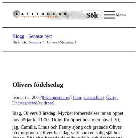
Sök
Menu
Blogg - Senaste nytt
Du är här:
Startsida
/
Olivers födelsedag
1
Olivers födelsedag
/
/
februari 2, 2008
0 Kommentarer
i
Foto
,
Geocaching
,
Övrigt
,
/
Uncategorized
av
drpeel
Idag, Olivers 3-årsdag. Mycket förberedelser innan öppet
hus börjar kl 11:00. Tidigt för öppet hus, men nåväl. Vi,
jag, Camilla, Linus och Fanny sjöng och grattade Oliver
på morgonen. Oliver har idag varit som en salig själ hela