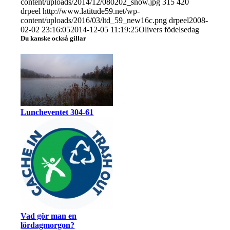
content/uploads/2014/12/080202_snow.jpg
315
420
drpeel
http://www.latitude59.net/wp-
content/uploads/2016/03/ltd_59_new16c.png
drpeel
2008-
02-02 23:16:05
2014-12-05 11:19:25
Olivers födelsedag
Du kanske också gillar
Luncheventet 304-61
Vad gör man en
lördagmorgon?