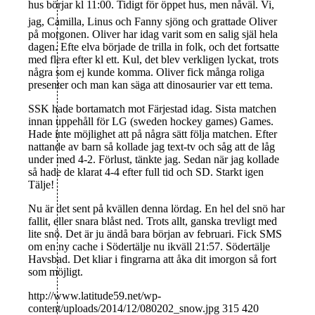
hus börjar kl 11:00. Tidigt för öppet hus, men nåväl. Vi,
jag, Camilla, Linus och Fanny sjöng och grattade Oliver
på morgonen. Oliver har idag varit som en salig själ hela
dagen. Efte elva började de trilla in folk, och det fortsatte
med flera efter kl ett. Kul, det blev verkligen lyckat, trots
några som ej kunde komma. Oliver fick många roliga
presenter och man kan säga att dinosaurier var ett tema.
SSK hade bortamatch mot Färjestad idag. Sista matchen
innan uppehåll för LG (sweden hockey games) Games.
Hade inte möjlighet att på några sätt följa matchen. Efter
nattande av barn så kollade jag text-tv och såg att de låg
under med 4-2. Förlust, tänkte jag. Sedan när jag kollade
så hade de klarat 4-4 efter full tid och SD. Starkt igen
Tälje!
Nu är det sent på kvällen denna lördag. En hel del snö har
fallit, eller snara blåst ned. Trots allt, ganska trevligt med
lite snö. Det är ju ändå bara början av februari. Fick SMS
om en ny cache i Södertälje nu ikväll 21:57. Södertälje
Havsbad. Det kliar i fingrarna att åka dit imorgon så fort
som möjligt.
http://www.latitude59.net/wp-
content/uploads/2014/12/080202_snow.jpg
315
420