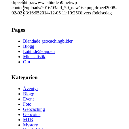
drpeel
http://www.latitude59.net/wp-
content/uploads/2016/03/ltd_59_new16c.png
drpeel
2008-
02-02 23:16:05
2014-12-05 11:19:25
Olivers födelsedag
Pages
Blandade geocachingbilder
Blogg
Latitude59 appen
Min statistik
Om
Kategorien
Äventyr
Blogg
Event
Foto
Geocaching
Geocoins
MTB
Mystery