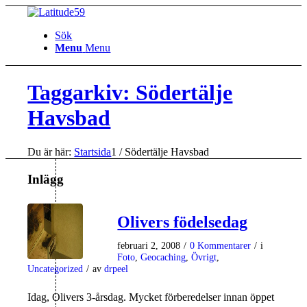
Sök
Menu
Menu
Taggarkiv: Södertälje
Havsbad
Du är här:
Startsida
1
/
Södertälje Havsbad
Inlägg
Olivers födelsedag
februari 2, 2008
/
0 Kommentarer
/
i
Foto
,
Geocaching
,
Övrigt
,
Uncategorized
/
av
drpeel
Idag, Olivers 3-årsdag. Mycket förberedelser innan öppet