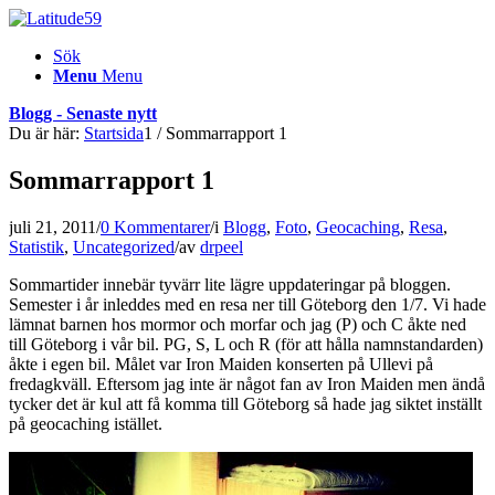
Sök
Menu
Menu
Blogg - Senaste nytt
Du är här:
Startsida
1
/
Sommarrapport 1
Sommarrapport 1
juli 21, 2011
/
0 Kommentarer
/
i
Blogg
,
Foto
,
Geocaching
,
Resa
,
Statistik
,
Uncategorized
/
av
drpeel
Sommartider innebär tyvärr lite lägre uppdateringar på bloggen.
Semester i år inleddes med en resa ner till Göteborg den 1/7. Vi hade
lämnat barnen hos mormor och morfar och jag (P) och C åkte ned
till Göteborg i vår bil. PG, S, L och R (för att hålla namnstandarden)
åkte i egen bil. Målet var Iron Maiden konserten på Ullevi på
fredagkväll. Eftersom jag inte är något fan av Iron Maiden men ändå
tycker det är kul att få komma till Göteborg så hade jag siktet inställt
på geocaching istället.