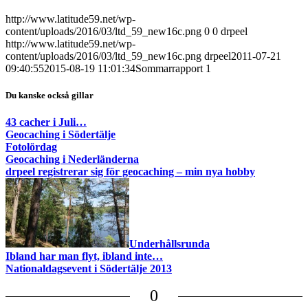
http://www.latitude59.net/wp-
content/uploads/2016/03/ltd_59_new16c.png
0
0
drpeel
http://www.latitude59.net/wp-
content/uploads/2016/03/ltd_59_new16c.png
drpeel
2011-07-21
09:40:55
2015-08-19 11:01:34
Sommarrapport 1
Du kanske också gillar
43 cacher i Juli…
Geocaching i Södertälje
Fotolördag
Geocaching i Nederländerna
drpeel registrerar sig för geocaching – min nya hobby
Underhållsrunda
Ibland har man flyt, ibland inte…
Nationaldagsevent i Södertälje 2013
0