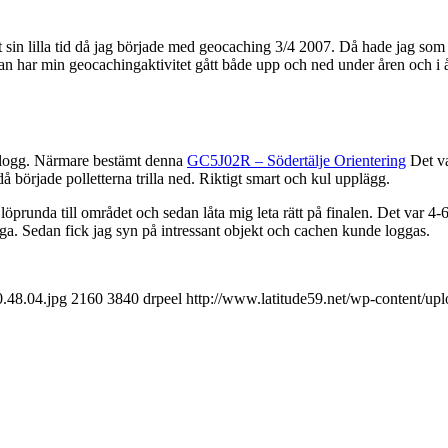
sin lilla tid då jag började med geocaching 3/4 2007. Då hade jag som 
ar min geocachingaktivitet gått både upp och ned under åren och i år va
e logg. Närmare bestämt denna
GC5J02R – Södertälje Orientering
Det va
 började polletterna trilla ned. Riktigt smart och kul upplägg.
löprunda till området och sedan låta mig leta rätt på finalen. Det var 4
äga. Sedan fick jag syn på intressant objekt och cachen kunde loggas.
0.48.04.jpg
2160
3840
drpeel
http://www.latitude59.net/wp-content/u