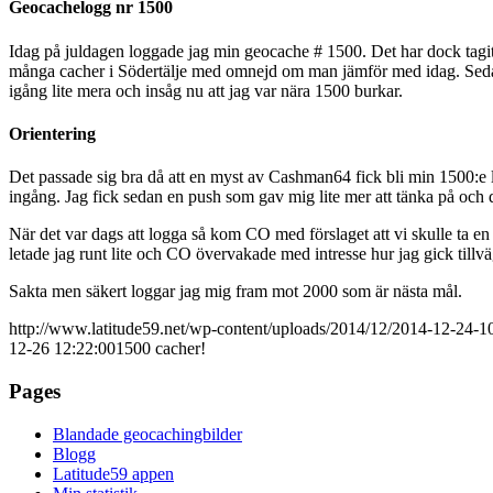
Geocachelogg nr 1500
Idag på juldagen loggade jag min geocache # 1500. Det har dock tagit 
många cacher i Södertälje med omnejd om man jämför med idag. Sedan h
igång lite mera och insåg nu att jag var nära 1500 burkar.
Orientering
Det passade sig bra då att en myst av Cashman64 fick bli min 1500:
ingång. Jag fick sedan en push som gav mig lite mer att tänka på och då
När det var dags att logga så kom CO med förslaget att vi skulle ta en 
letade jag runt lite och CO övervakade med intresse hur jag gick tillv
Sakta men säkert loggar jag mig fram mot 2000 som är nästa mål.
http://www.latitude59.net/wp-content/uploads/2014/12/2014-12-24-1
12-26 12:22:00
1500 cacher!
Pages
Blandade geocachingbilder
Blogg
Latitude59 appen