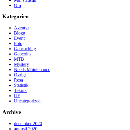
Min statistik
Om
Kategorien
Äventyr
Blogg
Event
Foto
Geocaching
Geocoins
MTB
Mystery
Needs Maintenance
Övrigt
Resa
Statistik
Teknik
UE
Uncategorized
Archive
december 2020
augusti 2020