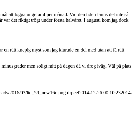
mål att logga ungefär 4 per månad. Vid den tiden fanns det inte så
r det riktigt trögt under första halvåret. I augusti kom jag dock
r en rätt knepig myst som jag klurade en del med utan att få rätt
-6 minusgrader men soligt mitt på dagen då vi drog iväg. Väl på plats
ploads/2016/03/ltd_59_new16c.png
drpeel
2014-12-26 00:10:23
2014-