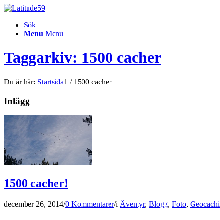
Sök
Menu
Menu
Taggarkiv: 1500 cacher
Du är här:
Startsida
1
/
1500 cacher
Inlägg
1500 cacher!
december 26, 2014
/
0 Kommentarer
/
i
Äventyr
,
Blogg
,
Foto
,
Geocachi