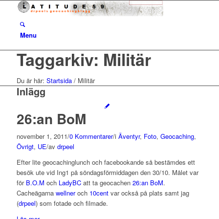
Menu
Taggarkiv: Militär
Du är här:
Startsida
/
Militär
Inlägg
26:an BoM
november 1, 2011
/
0 Kommentarer
/
i
Äventyr
,
Foto
,
Geocaching
,
Övrigt
,
UE
/
av
drpeel
Efter lite geocachinglunch och facebookande så bestämdes ett
besök ute vid Ing1 på söndagsförmiddagen den 30/10. Målet var
för
B.O.M
och
LadyBC
att ta geocachen
26:an BoM
.
Cacheägarna
wellner
och
10cent
var också på plats samt jag
(
drpeel
) som fotade och filmade.
Läs mer