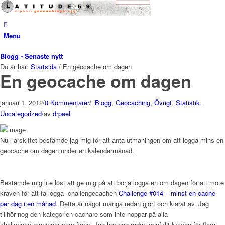
Menu
Blogg - Senaste nytt
Du är här:
Startsida
/
En geocache om dagen
En geocache om dagen
januari 1, 2012
/
0 Kommentarer
/
i
Blogg
,
Geocaching
,
Övrigt
,
Statistik
,
Uncategorized
/
av
drpeel
Nu i årskiftet bestämde jag mig för att anta utmaningen om att logga mins en
geocache om dagen under en kalendermånad.
Bestämde mig lite löst att ge mig på att börja logga en om dagen för att möte
kraven för att få logga challengecachen
Challenge #014 – minst en cache
per dag i en månad
. Detta är något många redan gjort och klarat av. Jag
tillhör nog den kategorien cachare som inte hoppar på alla
challengeutmaningar som finns. Jag har nog redan uppfyllt kraven för flera