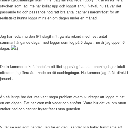
stycken som jag inte har kollat upp och loggat ännu. Nåväl, nu så var det
passande tid och passande nog rätt bra antal cacher i närområdet för att
realistiskt kunna logga mins en om dagen under en månad.
Jag har redan nu den 5/1 slagit mitt gamla rekord med flest antal
sammanhängande dagar med loggar som log på 5 dagar, nu är jag uppe i 6
dagar.
Detta kommer också innebära ett litet uppsving i antalet cachingdagar totalt
eftersom jag förra året hade ca 48 cachingdagar. Nu kommer jag få 31 direkt i
januari .
Än så länge har det inte varit några problem överhuvudtaget att logga minst
en om dagen. Det har varit milt väder och snöfritt. Värre blir det väl om snön
vräker ned och cacher fryser fast i sina gömslen.
Vi får se vad som händer. Jag tar en dag i sänder och håller tummarna att