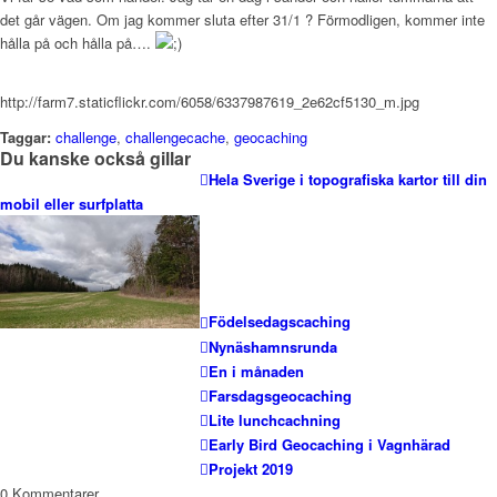
det går vägen. Om jag kommer sluta efter 31/1 ? Förmodligen, kommer inte
hålla på och hålla på….
http://farm7.staticflickr.com/6058/6337987619_2e62cf5130_m.jpg
Taggar:
challenge
,
challengecache
,
geocaching
Du kanske också gillar
Hela Sverige i topografiska kartor till din
mobil eller surfplatta
Födelsedagscaching
Nynäshamnsrunda
En i månaden
Farsdagsgeocaching
Lite lunchcachning
Early Bird Geocaching i Vagnhärad
Projekt 2019
0
Kommentarer