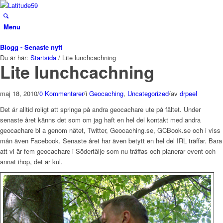
Menu
Blogg - Senaste nytt
Du är här:
Startsida
/
Lite lunchcachning
Lite lunchcachning
maj 18, 2010
/
0 Kommentarer
/
i
Geocaching
,
Uncategorized
/
av
drpeel
Det är alltid roligt att springa på andra geocachare ute på fältet. Under
senaste året känns det som om jag haft en hel del kontakt med andra
geocachare bl a genom nätet, Twitter, Geocaching.se, GCBook.se och i viss
mån även Facebook. Senaste året har även betytt en hel del IRL träffar. Bara
att vi är fem geocachare i Södertälje som nu träffas och planerar event och
annat ihop, det är kul.