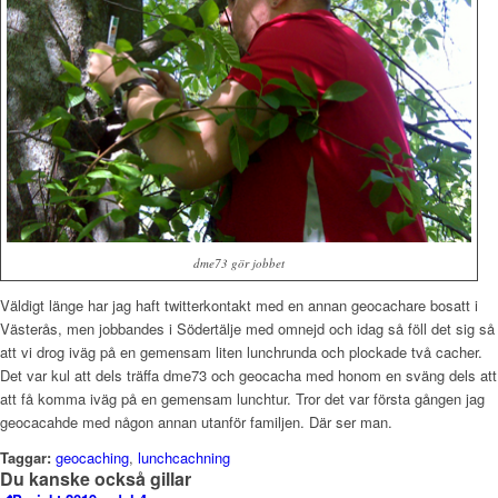
dme73 gör jobbet
Väldigt länge har jag haft twitterkontakt med en annan geocachare bosatt i
Västerås, men jobbandes i Södertälje med omnejd och idag så föll det sig så
att vi drog iväg på en gemensam liten lunchrunda och plockade två cacher.
Det var kul att dels träffa dme73 och geocacha med honom en sväng dels att
att få komma iväg på en gemensam lunchtur. Tror det var första gången jag
geocacahde med någon annan utanför familjen. Där ser man.
Taggar:
geocaching
,
lunchcachning
Du kanske också gillar