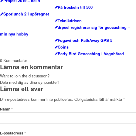
Projekt 2019 – del 4
På tröskeln till 500
Sporlunch 2 i spöregnet
Teknikdriven
drpeel registrerar sig för geocaching –
min nya hobby
Fugawi och PathAway GPS 5
Coins
Early Bird Geocaching i Vagnhärad
0
Kommentarer
Lämna en kommentar
Want to join the discussion?
Dela med dig av dina synpunkter!
Lämna ett svar
Din e-postadress kommer inte publiceras.
Obligatoriska fält är märkta
*
*
Namn
*
E-postadress