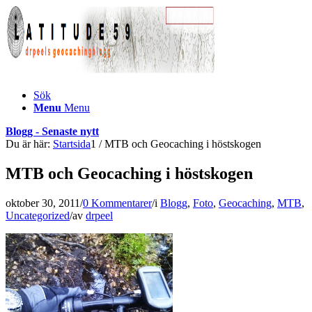
Sök
Menu
Menu
Blogg - Senaste nytt
Du är här:
Startsida
1
/
MTB och Geocaching i höstskogen
MTB och Geocaching i höstskogen
oktober 30, 2011
/
0 Kommentarer
/
i
Blogg
,
Foto
,
Geocaching
,
MTB
,
Uncategorized
/
av
drpeel