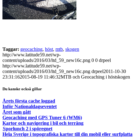
Taggar:
geocaching
,
höst
,
mtb
,
skogen
http://www.latitude59.net/wp-
content/uploads/2016/03/ltd_59_new16c.png
0
0
drpeel
http://www.latitude59.net/wp-
content/uploads/2016/03/ltd_59_new16c.png
drpeel
2011-10-30
23:31:16
2015-08-19 11:46:32
MTB och Geocaching i höstskogen
Du kanske också gillar
Årets första cache loggad
Inför Nationaldagseventet
Året som gått
Geocaching med GPS Tuner 6 (WM6)
Kartor och navigering i bil och terräng
Sporlunch 2 i spöregnet
Hela Sverige i topografiska kartor till din mobil eller surfplatta