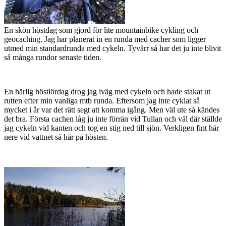
En skön höstdag som gjord för lite mountainbike cykling och
geocaching. Jag har planerat in en runda med cacher som ligger
utmed min standardrunda med cykeln. Tyvärr så har det ju inte blivit
så många rundor senaste tiden.
En härlig höstlördag drog jag iväg med cykeln och hade stakat ut
rutten efter min vanliga mtb runda. Eftersom jag inte cyklat så
mycket i år var det rätt segt att komma igång. Men väl ute så kändes
det bra. Första cachen låg ju inte förrän vid Tullan och väl där ställde
jag cykeln vid kanten och tog en stig ned till sjön. Verkligen fint här
nere vid vattnet så här på hösten.